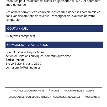
ressource pour les achats de billets, l'organisation du 5 à 7 et pour toute
autre demande.
Vos achats peuvent être comptabilisés comme dépenses commerciales
dans vos déclarations de revenus. Renseignez-vous auprès de votre
comptable!
COÛT ANNUEL
60 $
(taxes comprises)
COMMUNIQUEZ AVEC NOUS
Pour planifier votre prochaine
action de relations publiques, communiquez avec :
Émilie Perrier
819 243-2345, poste 2692
perrier.emilie@gatineau.ca
POLITIQUE DE CONFIDENTIALITÉ
À PROPOS
PROGRAMMATION
ACHATS
PLAN DE SALLE ET DONNÉES TECHNIQUES
CONCOURS ET NOUVELLES
NOUS JOINDRE