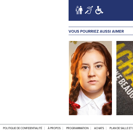
VOUS POURRIEZ AUSSI AIMER
MÉGAN
MIKE
BROUILLARD
POLITIQUE DE CONFIDENTIALITÉ
À PROPOS
PROGRAMMATION
ACHATS
PLAN DE SALLE ET
24 NO