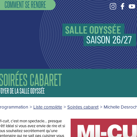
COMMENT SE RENDRE
SOIRÉES CABARET
FOYER DE LA SALLE ODYSSÉE
rogrammation
>
Liste complète
>
Soirées cabaret
>
Michelle Desroc
, c’est mon spectacle… presque
i-cuit
rêt! Idéal si vous avez envie de rire et si
ous souhaitez secrètement qu’une
rentenaire qui ne sait pas cuisiner vous