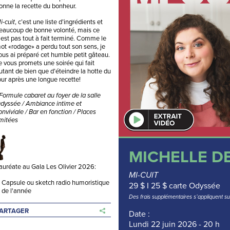
onne la recette du bonheur.
, c’est une liste d’ingrédients et
i-cuit
eaucoup de bonne volonté, mais ce
'est pas tout à fait terminé. Comme le
ot «rodage» a perdu tout son sens, je
ous ai préparé cet humble petit gâteau.
e vous promets une soirée qui fait
utant de bien que d’éteindre la hotte du
our après une longue recette!
 Formule cabaret au foyer de la salle
dyssée / Ambiance intime et
onviviale / Bar en fonction / Places
imitées
MICHELLE D
auréate au Gala Les Olivier 2026:
MI-CUIT
Capsule ou sketch radio humoristique
29 $ I 25 $ carte Odyssée
de l'année
Des frais supplémentaires s’appliquent su
ARTAGER
Date :
Lundi 22 juin 2026 - 20 h