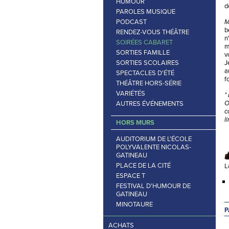
HUMOUR
d
PAROLES MUSIQUE
PODCAST
M
b
RENDEZ-VOUS THÉÂTRE
n
SOIRÉES CABARET
m
SORTIES FAMILLE
v
SORTIES SCOLAIRES
J
a
SPECTACLES D'ÉTÉ
f
THÉÂTRE HORS-SÉRIE
VARIÉTÉS
*
AUTRES ÉVÉNEMENTS
O
c
l
HORS MURS
AUDITORIUM DE L'ÉCOLE
POLYVALENTE NICOLAS-
GATINEAU
PLACE DE LA CITÉ
L
ESPACE T
FESTIVAL D'HUMOUR DE
GATINEAU
MINOTAURE
P
ACHATS